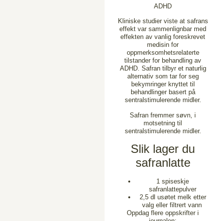
ADHD
Kliniske studier viste at safrans
effekt var sammenlignbar med
effekten av vanlig foreskrevet
medisin for
oppmerksomhetsrelaterte
tilstander for behandling av
ADHD.
Safran tilbyr et naturlig
alternativ som tar for seg
bekymringer knyttet til
behandlinger basert på
sentralstimulerende midler.
Safran fremmer søvn, i
motsetning til
sentralstimulerende midler.
Slik lager du
safranlatte
1 spiseskje
safranlattepulver
2,5 dl usøtet melk etter
valg eller filtrert vann
Oppdag flere oppskrifter i
journalen: