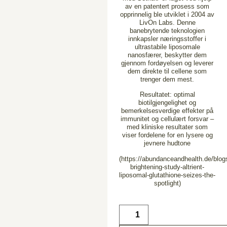
av en patentert prosess som
opprinnelig ble utviklet i 2004 av
LivOn Labs. Denne
banebrytende teknologien
innkapsler næringsstoffer i
ultrastabile liposomale
nanosfærer, beskytter dem
gjennom fordøyelsen og leverer
dem direkte til cellene som
trenger dem mest.
Resultatet: optimal
biotilgjengelighet og
bemerkelsesverdige effekter på
immunitet og cellulært forsvar –
med kliniske resultater som
viser fordelene for en lysere og
jevnere hudtone
(https://abundanceandhealth.de/blog
brightening-study-altrient-
liposomal-glutathione-seizes-the-
spotlight)