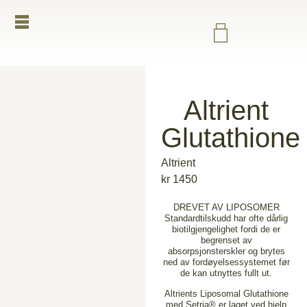
Altrient
Glutathione
Altrient
kr
1450
DREVET AV LIPOSOMER
Standardtilskudd har ofte dårlig
biotilgjengelighet fordi de er
begrenset av
absorpsjonsterskler og brytes
ned av fordøyelsessystemet før
de kan utnyttes fullt ut.
Altrients Liposomal Glutathione
med Setria® er laget ved hjelp