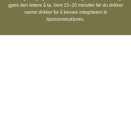
gjøre den lettere å ta. Vent 15–20 minutter før du drikker
varme drikker for å bevare integriteten til
liposomstrukturen.