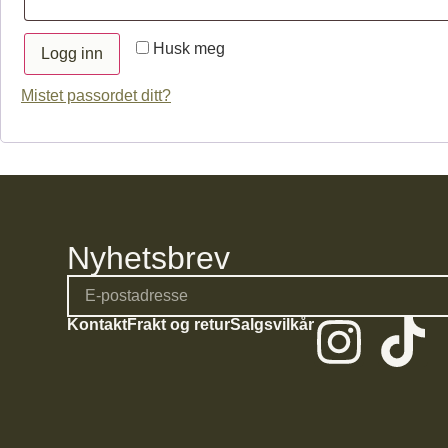
Husk meg
Logg inn
Mistet passordet ditt?
Nyhetsbrev
Kontakt
Frakt og retur
Salgsvilkår