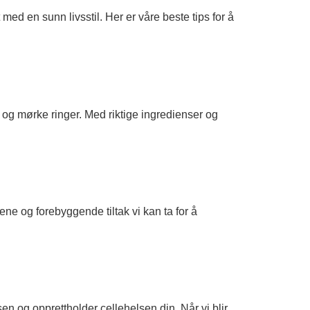
d en sunn livsstil. Her er våre beste tips for å
 og mørke ringer. Med riktige ingredienser og
ene og forebyggende tiltak vi kan ta for å
sen og opprettholder cellehelsen din. Når vi blir