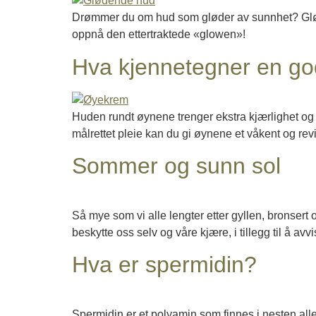
Drømmer du om hud som gløder av sunnhet? Glødend
oppnå den ettertraktede «glowen»!
Hva kjennetegner en g
Huden rundt øynene trenger ekstra kjærlighet og s
målrettet pleie kan du gi øynene et våkent og rev
Sommer og sunn sol
Så mye som vi alle lengter etter gyllen, bronsert 
beskytte oss selv og våre kjære, i tillegg til å avvis
Hva er spermidin?
Spermidin er et polyamin som finnes i nesten alle 