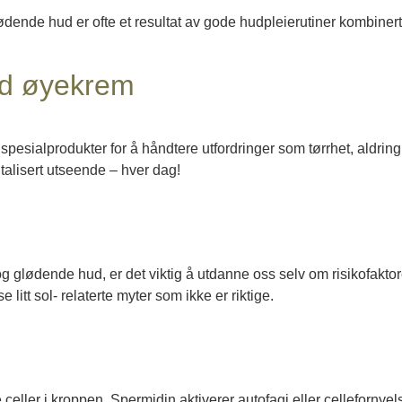
e hud er ofte et resultat av gode hudpleierutiner kombinert me
od øyekrem
pesialprodukter for å håndtere utfordringer som tørrhet, aldring
italisert utseende – hver dag!
og glødende hud, er det viktig å utdanne oss selv om risikofaktor
e litt sol- relaterte myter som ikke er riktige.
celler i kroppen. Spermidin aktiverer autofagi eller cellefornyel