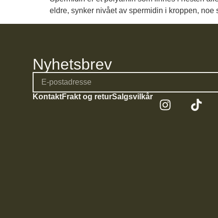
eldre, synker nivået av spermidin i kroppen, noe so
Nyhetsbrev
Kontakt
Frakt og retur
Salgsvilkår