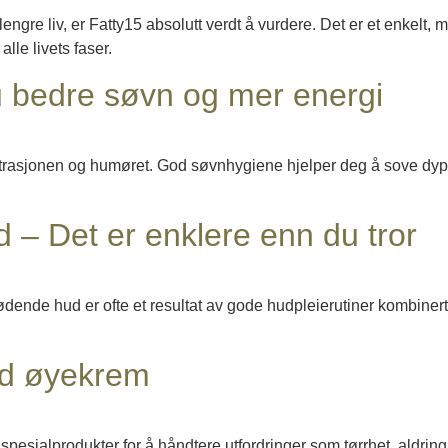
engre liv, er Fatty15 absolutt verdt å vurdere. Det er et enkelt, m
le livets faser.
u bedre søvn og mer energi
sentrasjonen og humøret. God søvnhygiene hjelper deg å sove dype
 – Det er enklere enn du tror
e hud er ofte et resultat av gode hudpleierutiner kombinert me
od øyekrem
pesialprodukter for å håndtere utfordringer som tørrhet, aldring