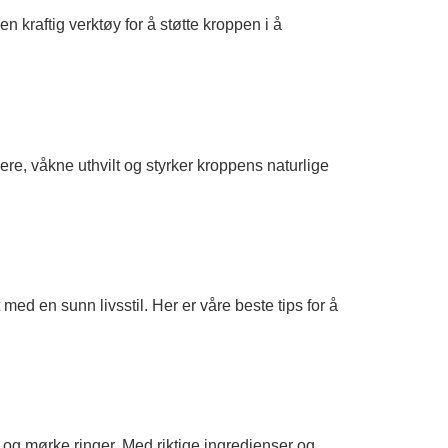
en kraftig verktøy for å støtte kroppen i å
re, våkne uthvilt og styrker kroppens naturlige
d en sunn livsstil. Her er våre beste tips for å
 og mørke ringer. Med riktige ingredienser og