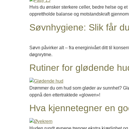
Hvis du ønsker sterkere celler, bedre helse og et l
opprettholde balanse og motstandskraft gjennom al
Søvnhygiene: Slik får d
Søvn påvirker alt – fra energinivået ditt til kon
døgnrytme.
Rutiner for glødende hud
Drømmer du om hud som gløder av sunnhet? Glødend
oppnå den ettertraktede «glowen»!
Hva kjennetegner en g
Huden rundt øynene trenger ekstra kjærlighet og s