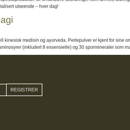
italisert utseende – hver dag!
agi
onell kinesisk medisin og ayurveda. Perlepulver er kjent for sine 
aminosyrer (inkludert 8 essensielle) og 30 spormineraler som mag
REGISTRER