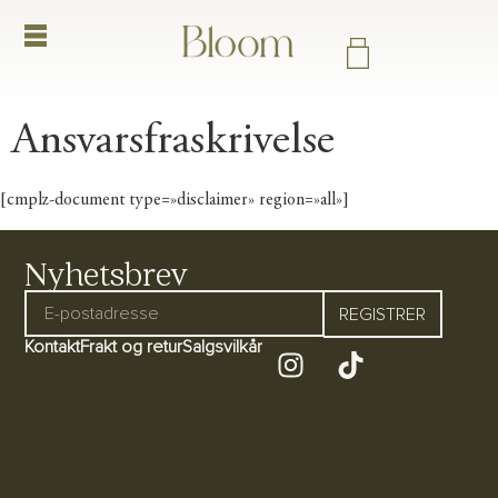
Ansvarsfraskrivelse
[cmplz-document type=»disclaimer» region=»all»]
Nyhetsbrev
REGISTRER
Kontakt
Frakt og retur
Salgsvilkår